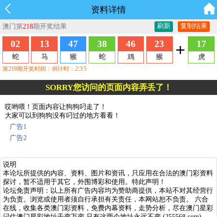
资料详情
SORRY您访问的页面内容弄丢了！
哎哟喂！页面内容让狗狗叼走了！
大家可以到狗狗没有叼过的地方看看！
广告1
广告2
说明
本论坛所提供的内容、资料、图片和资讯，只应用在合法的澳门彩资料
探讨，暂不适用于其它，外围博彩和使用。特此声明！
论坛免责声明：以上所有广告内容均为赞助商提供，本站不对其经营行
为负责。浏览或使用者须自行承担有关责任，本网站恕不负责。 六合
在线，收集各类澳门彩资料，免费内幕资料，走势分析，尽在澳门星彩
记住澳门星彩地址千变万变 只有这两个地址永远不变 (255568.com)