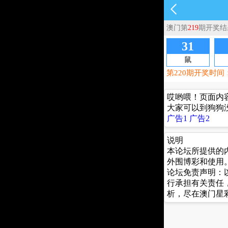
哎哟喂！页面内
大家可以到狗狗
广告1
广告2
说明
本论坛所提供的
外围博彩和使用
论坛免责声明：
行承担有关责任
析，尽在澳门星彩 记